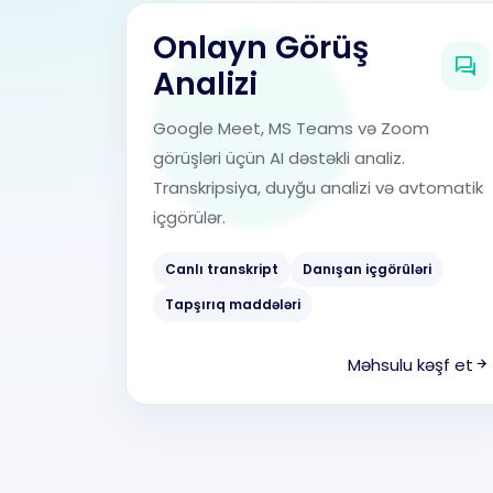
Onlayn Görüş
Analizi
Google Meet, MS Teams və Zoom
görüşləri üçün AI dəstəkli analiz.
Transkripsiya, duyğu analizi və avtomatik
içgörülər.
Canlı transkript
Danışan içgörüləri
Tapşırıq maddələri
Məhsulu kəşf et