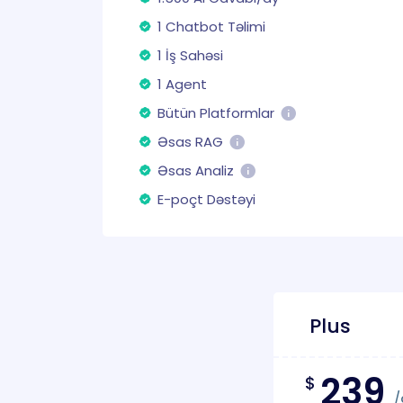
1 Chatbot Təlimi
1 İş Sahəsi
1 Agent
Bütün Platformlar
Əsas RAG
Əsas Analiz
E-poçt Dəstəyi
Plus
239
$
/