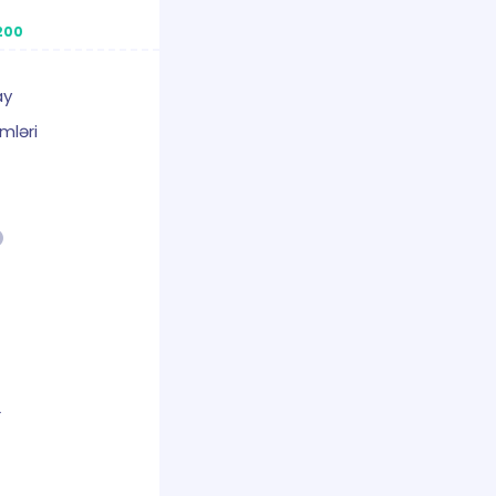
200
ay
mləri
r