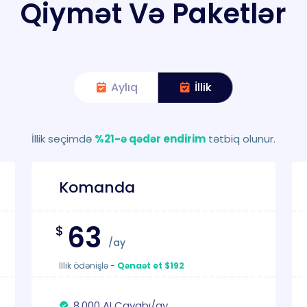
Qiymət Və Paketlər
Aylıq
İllik
İllik seçimdə
%21-ə qədər endirim
tətbiq olunur.
Komanda
63
$
/ay
İllik ödənişlə
-
Qənaət et $192
8.000 AI Cavabı/ay