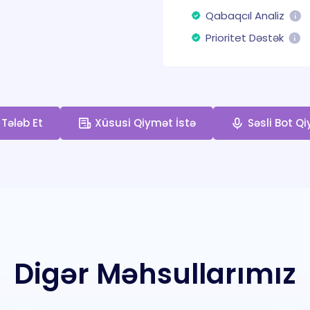
Qabaqcıl Analiz
Prioritet Dəstək
Tələb Et
Xüsusi Qiymət İstə
Səsli Bot Qi
Digər Məhsullarımız