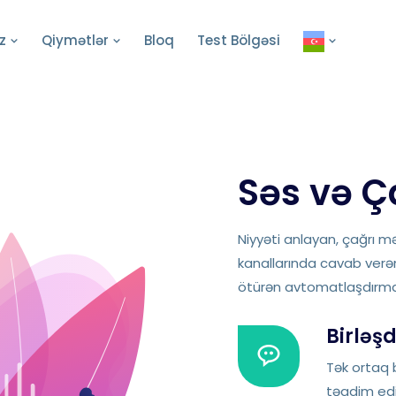
z
Qiymətlər
Bloq
Test Bölgəsi
Səs və Ç
Niyyəti anlayan, çağrı m
kanallarında cavab verə
ötürən avtomatlaşdırma 
Birləşd
Tək ortaq b
təqdim edi