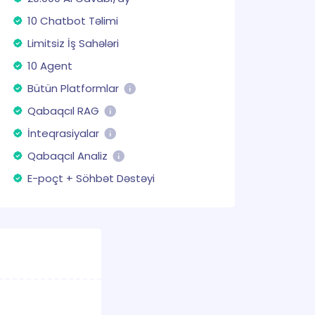
10 Chatbot Təlimi
Limitsiz İş Sahələri
10 Agent
Bütün Platformlar
Qabaqcıl RAG
İnteqrasiyalar
Qabaqcıl Analiz
E-poçt + Söhbət Dəstəyi