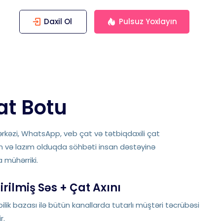
Daxil Ol
Pulsuz Yoxlayın
at Botu
ərkəzi, WhatsApp, veb çat və tətbiqdaxili çat
n və lazım olduqda söhbəti insan dəstəyinə
mühərriki.
irilmiş Səs + Çat Axını
ilik bazası ilə bütün kanallarda tutarlı müştəri təcrübəsi
r.