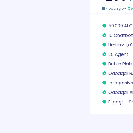
İllik ödənişlə
-
Qə
50.000 AI 
10 Chatbot
Limitsiz İş 
25 Agent
Bütün Plat
Qabaqcıl 
İnteqrasiya
Qabaqcıl A
E-poçt + S