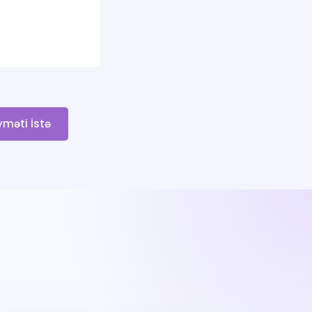
yməti İstə