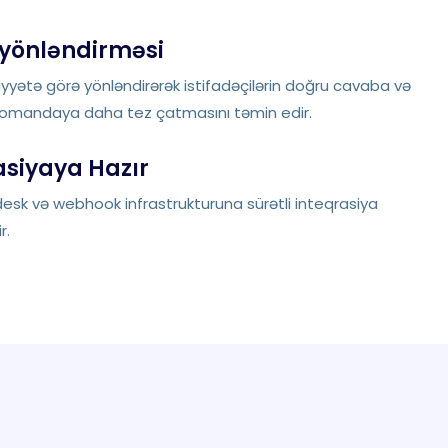
 yönləndirməsi
niyyətə görə yönləndirərək istifadəçilərin doğru cavaba və
komandaya daha tez çatmasını təmin edir.
asiyaya Hazır
esk və webhook infrastrukturuna sürətli inteqrasiya
r.