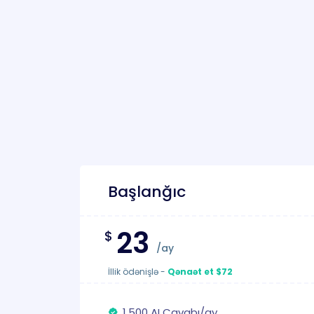
Başlanğıc
23
$
/ay
İllik ödənişlə
-
Qənaət et $72
1.500 AI Cavabı/ay