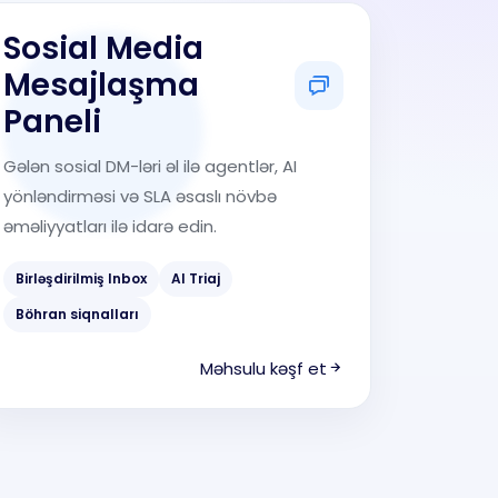
Sosial Media
Mesajlaşma
Paneli
Gələn sosial DM-ləri əl ilə agentlər, AI
yönləndirməsi və SLA əsaslı növbə
əməliyyatları ilə idarə edin.
Birləşdirilmiş Inbox
AI Triaj
Böhran siqnalları
Məhsulu kəşf et