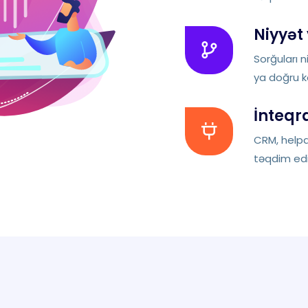
Niyyət
Sorğuları 
ya doğru 
İnteqr
CRM, helpd
təqdim edi