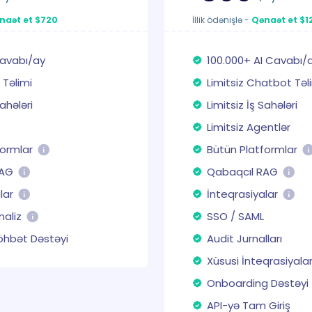
naət et $720
İllik ödənişlə
-
Qənaət et $1
Cavabı/ay
100.000+ AI Cavabı/
 Təlimi
Limitsiz Chatbot Təli
Sahələri
Limitsiz İş Sahələri
Limitsiz Agentlər
formlar
Bütün Platformlar
RAG
Qabaqcıl RAG
lar
İnteqrasiyalar
naliz
SSO / SAML
öhbət Dəstəyi
Audit Jurnalları
Xüsusi İnteqrasiyala
Onboarding Dəstəyi
API-yə Tam Giriş