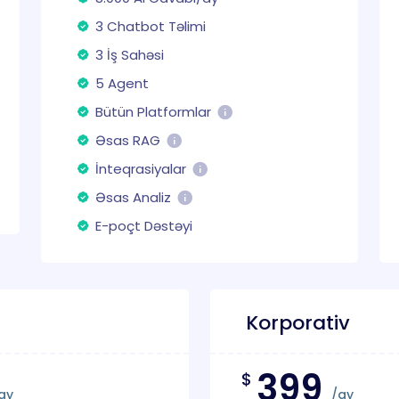
3 Chatbot Təlimi
3 İş Sahəsi
5 Agent
Bütün Platformlar
Əsas RAG
İnteqrasiyalar
Əsas Analiz
E-poçt Dəstəyi
Korporativ
399
$
ay
/ay