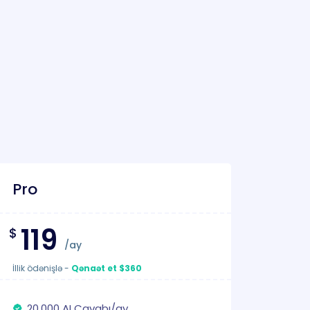
Pro
119
$
/ay
İllik ödənişlə
-
Qənaət et $360
20.000 AI Cavabı/ay