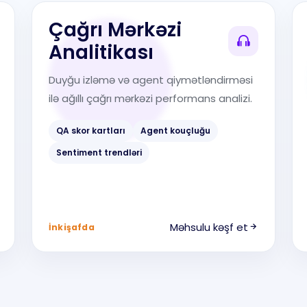
Çağrı Mərkəzi
Analitikası
Duyğu izləmə və agent qiymətləndirməsi
ilə ağıllı çağrı mərkəzi performans analizi.
QA skor kartları
Agent kouçluğu
Sentiment trendləri
Məhsulu kəşf et
İnkişafda