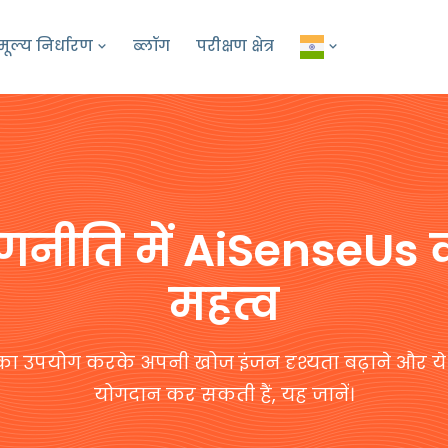
मूल्य निर्धारण
ब्लॉग
परीक्षण क्षेत्र
नीति में AiSenseUs 
महत्व
्टि का उपयोग करके अपनी खोज इंजन दृश्यता बढ़ाने और ये अ
योगदान कर सकती हैं, यह जानें।