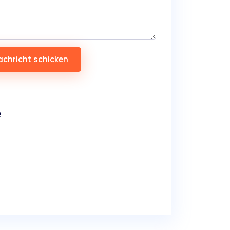
achricht schicken
e